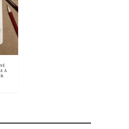
SÉ
E À
ER