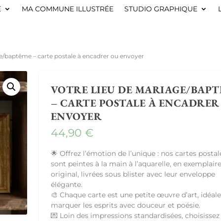
E
MA COMMUNE ILLUSTRÉE
STUDIO GRAPHIQUE
ge/baptême – carte postale à encadrer ou envoyer
VOTRE LIEU DE MARIAGE/BAP
– CARTE POSTALE À ENCADRER
ENVOYER
44,90
€
🌟 Offrez l’émotion de l’unique : nos cartes postal
sont peintes à la main à l’aquarelle, en exemplair
original, livrées sous blister avec leur enveloppe
élégante.
🎨 Chaque carte est une petite œuvre d’art, idéal
marquer les esprits avec douceur et poésie.
💌 Loin des impressions standardisées, choisissez