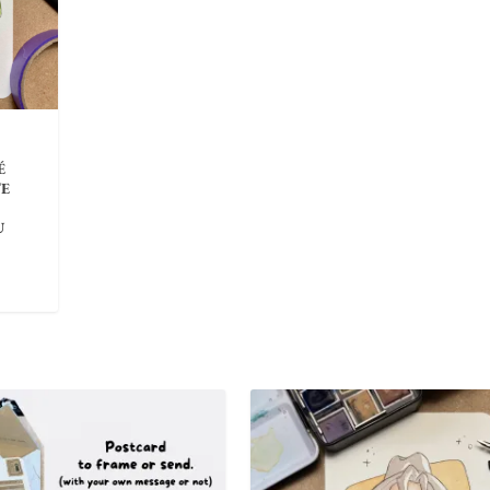
É
TE
U