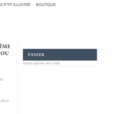
LE P’TIT ILLUSTRÉ
BOUTIQUE
TÊME
 OU
PANIER
Votre panier est vide.
es
e
e pour