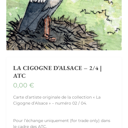
LA CIGOGNE D’ALSACE – 2/4 |
ATC
0,00
€
Carte d’artiste originale de la collection « La
Cigogne d’Alsace » – numéro 02 / 04.
Pour l’échange uniquement (for trade only) dans
le cadre des ATC.