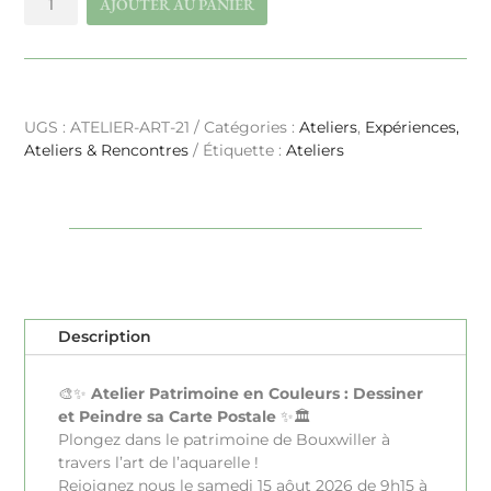
AJOUTER AU PANIER
de
BOUXWILLER
|
Patrimoine
en
UGS :
ATELIER-ART-21
Catégories :
Ateliers
,
Expériences,
Couleurs
Ateliers & Rencontres
Étiquette :
Ateliers
-
15/08/2026
Description
🎨✨
Atelier Patrimoine en Couleurs : Dessiner
et Peindre sa Carte Postale
✨🏛️
Plongez dans le patrimoine de Bouxwiller à
travers l’art de l’aquarelle !
Rejoignez nous le samedi 15 aôut 2026 de 9h15 à