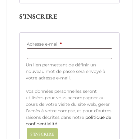
t
r
o
e
S’INSCRIRE
i
r
e
O
Adresse e-mail
*
b
l
Un lien permettant de définir un
i
nouveau mot de passe sera envoyé à
votre adresse e-mail.
g
a
Vos données personnelles seront
t
utilisées pour vous accompagner au
cours de votre visite du site web, gérer
o
l’accès à votre compte, et pour d’autres
i
raisons décrites dans notre
politique de
r
confidentialité
.
e
S’INSCRIRE