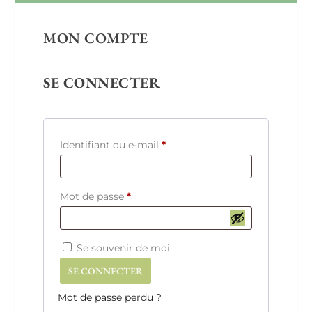
MON COMPTE
SE CONNECTER
O
Identifiant ou e-mail
*
b
l
O
Mot de passe
*
i
b
g
l
a
Se souvenir de moi
i
t
SE CONNECTER
g
o
a
Mot de passe perdu ?
i