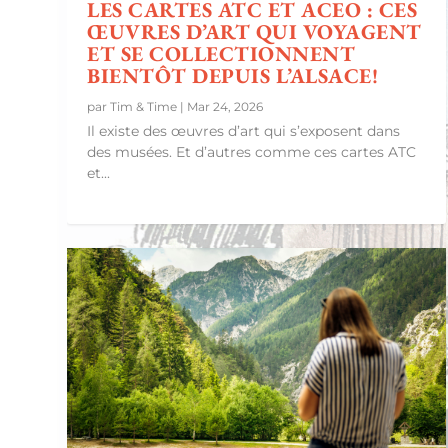
LES CARTES ATC ET ACEO : CES
ŒUVRES D’ART QUI VOYAGENT
ET SE COLLECTIONNENT
BIENTÔT DEPUIS L’ALSACE!
par
Tim & Time
|
Mar 24, 2026
Il existe des œuvres d’art qui s’exposent dans
des musées. Et d’autres comme ces cartes ATC
et...