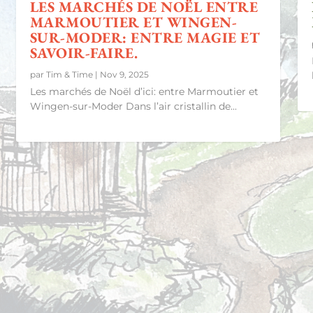
LES MARCHÉS DE NOËL ENTRE
MARMOUTIER ET WINGEN-
SUR-MODER: ENTRE MAGIE ET
SAVOIR-FAIRE.
par
Tim & Time
|
Nov 9, 2025
Les marchés de Noël d’ici: entre Marmoutier et
Wingen-sur-Moder Dans l’air cristallin de...